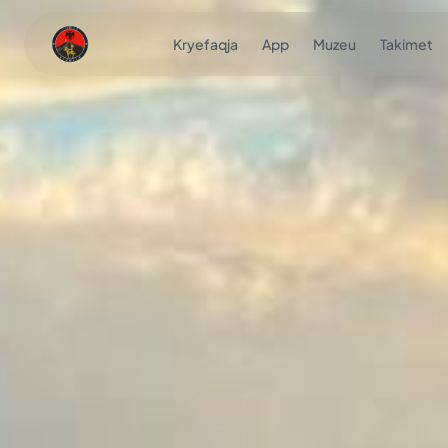
Kryefaqja
App
Muzeu
Takimet