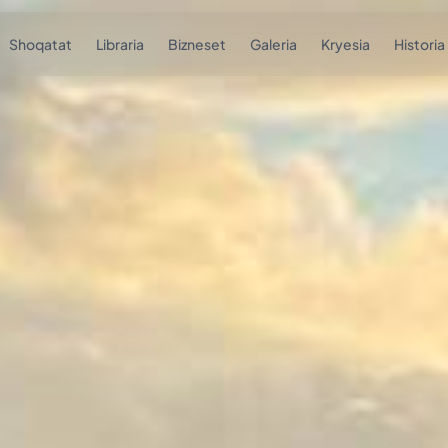
Shoqatat
Libraria
Bizneset
Galeria
Kryesia
Historia