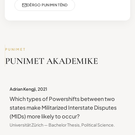
DËRGO PUNIMIN TËND
PUNIMET
PUNIMET AKADEMIKE
Adrian Kengji
,
2021
Which types of Powershifts between two
states make Militarized Interstate Disputes
(MIDs) more likely to occur?
Universität Zürich — Bachelor Thesis, Political Science.