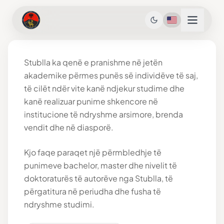
Stublla ka qenë e pranishme në jetën
akademike përmes punës së individëve të saj,
të cilët ndër vite kanë ndjekur studime dhe
kanë realizuar punime shkencore në
institucione të ndryshme arsimore, brenda
vendit dhe në diasporë.
Kjo faqe paraqet një përmbledhje të
punimeve bachelor, master dhe nivelit të
doktoraturës të autorëve nga Stublla, të
përgatitura në periudha dhe fusha të
ndryshme studimi.