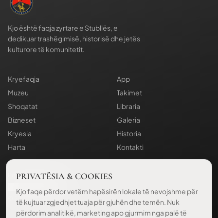
Kjo është faqja zyrtare e Stubllës, e
dedikuar trashëgimisë, historisë dhe jetës
kulturore të komunitetit.
Kryefaqja
App
Muzeu
Takimet
Shoqatat
Libraria
Bizneset
Galeria
Kryesia
Historia
Harta
Kontakti
PRIVATËSIA & COOKIES
Politika e Privatësisë
Cilësimet e Cookies
Kjo faqe përdor vetëm hapësirën lokale të nevojshme për
©
2026
. IAS.
Të gjitha të drejtat e rezervuara.
të kujtuar zgjedhjet tuaja për gjuhën dhe temën. Nuk
përdorim analitikë, marketing apo gjurmim nga palë të