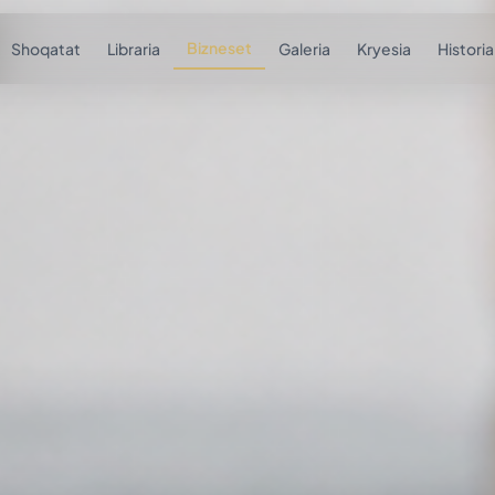
Bizneset
Shoqatat
Libraria
Galeria
Kryesia
Historia